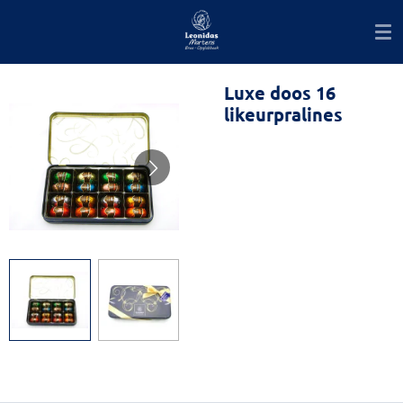
Ga
direct
naar
de
Luxe doos 16
hoofdinhoud
likeurpralines