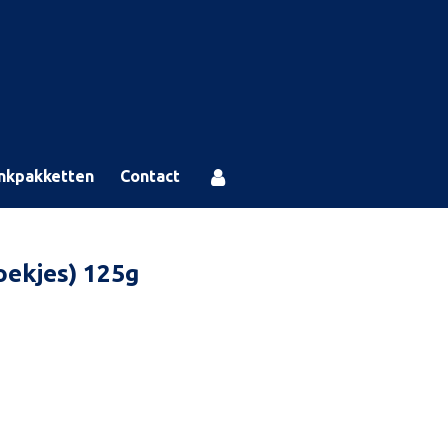
nkpakketten
Contact
oekjes) 125g