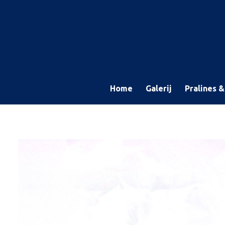
Ga
direct
naar
de
hoofdinhoud
Home
Galerij
Pralines 