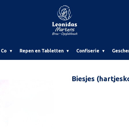
& Co
Repen en Tabletten
Confiserie
Gesche
Biesjes (hartjesk