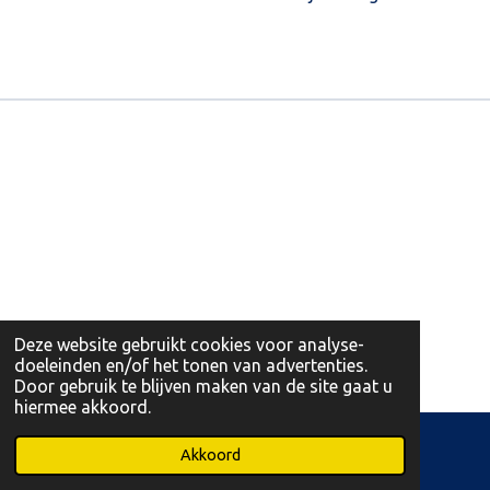
Deze website gebruikt cookies voor analyse-
doeleinden en/of het tonen van advertenties.
Door gebruik te blijven maken van de site gaat u
hiermee akkoord.
© 2026 Leonidas Martens Opglabbeek en Bree
Akkoord