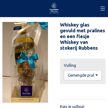
Ga
direct
naar
de
Whiskey glas
hoofdinhoud
gevuld met pralines
en een flesje
Whiskey van
stokerij Rubbens
Vulling
Kies je vulling!