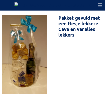
Ga
direct
naar
Pakket gevuld met
de
een flesje lekkere
hoofdinhoud
Cava en vanalles
lekkers