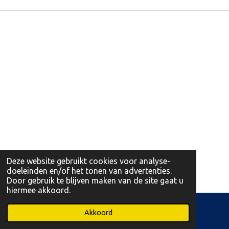
Deze website gebruikt cookies voor analyse-
doeleinden en/of het tonen van advertenties.
Door gebruik te blijven maken van de site gaat u
hiermee akkoord.
© 2026 Leonidas Martens Opglabbeek en Bree
Akkoord