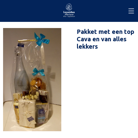
Ga
direct
naar
de
Pakket met een top
hoofdinhoud
Cava en van alles
lekkers