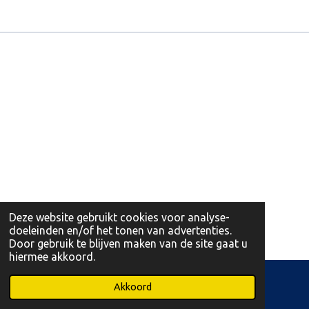
Deze website gebruikt cookies voor analyse-
doeleinden en/of het tonen van advertenties.
Door gebruik te blijven maken van de site gaat u
hiermee akkoord.
© 2026 Leonidas Martens Opglabbeek en Bree
Akkoord