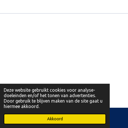
Deze website gebruikt cookies voor analyse-
doeleinden en/of het tonen van advertenties.
Door gebruik te blijven maken van de site gaat u
hiermee akkoord.
© 2026 Leonidas Martens Opglabbeek en Bree
Akkoord