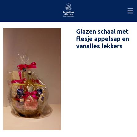
Ga
direct
naar
de
Glazen schaal met
hoofdinhoud
flesje appelsap en
vanalles lekkers