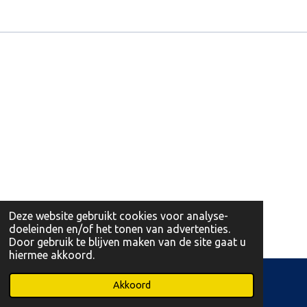
Deze website gebruikt cookies voor analyse-
doeleinden en/of het tonen van advertenties.
Door gebruik te blijven maken van de site gaat u
hiermee akkoord.
© 2026 Leonidas Martens Opglabbeek en Bree
Akkoord