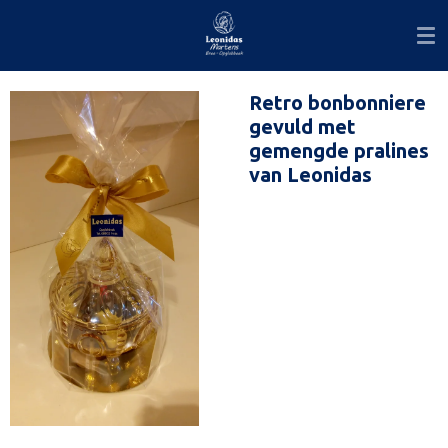
Ga
direct
naar
de
Retro bonbonniere
hoofdinhoud
gevuld met
gemengde pralines
van Leonidas