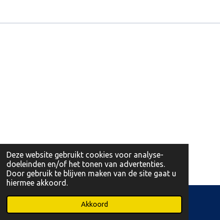
Deze website gebruikt cookies voor analyse-
doeleinden en/of het tonen van advertenties.
Door gebruik te blijven maken van de site gaat u
hiermee akkoord.
© 2026 Leonidas Martens Opglabbeek en Bree
Akkoord