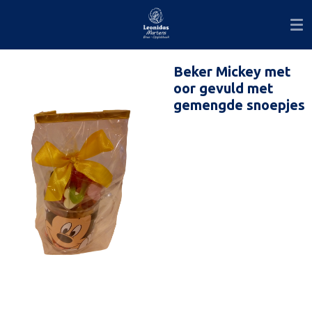
Ga
direct
naar
de
Beker Mickey met
hoofdinhoud
oor gevuld met
gemengde snoepjes