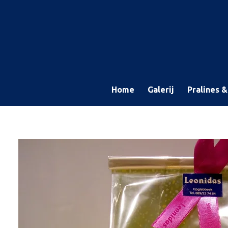
Ga
direct
naar
de
hoofdinhoud
Home
Galerij
Pralines 