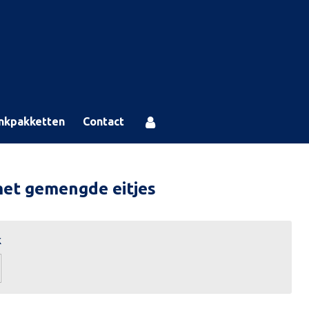
nkpakketten
Contact
met gemengde eitjes
k