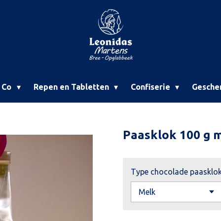
& Co
Repen en Tabletten
Confiserie
Gesche
Paasklok 100 g 
Type chocolade paasklo