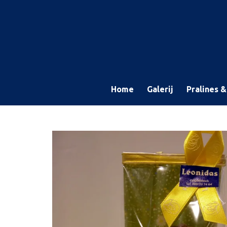
Ga
direct
naar
de
hoofdinhoud
Home
Galerij
Pralines 