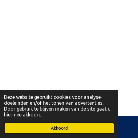
Deze website gebruikt cookies voor analyse-
doeleinden en/of het tonen van advertenties.
Door gebruik te blijven maken van de site gaat u
hiermee akkoord.
© 2026 Leonidas Martens Opglabbeek en Bree
Akkoord